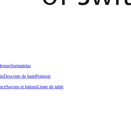
dessus
Surmatelas
in
Descente de bain
Peignoir
nce
Savons et lotions
Linge de table