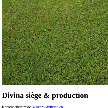
Divina siège & production
Rorschacherstrasse 32
sleepy@divina.ch