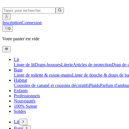
Inscription
Connexion
0
Votre panier est vide
Lit
Linge de lit
Draps-housses
Literie
Articles de protection
Drap de 
Bain
Linge de toilette & essuie-mains
Linge de douche & draps de ba
Habitat
Coussins de canapé et coussins décoratifs
Plaids
Parfum d'ambia
Enfants
Professionnels
Nouveautés
100% Suisse
Soldes
Lit
Bain