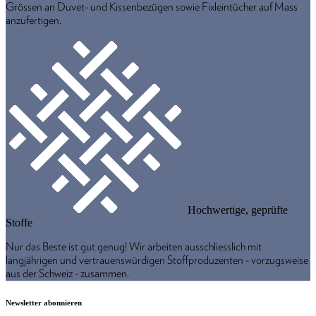
Grössen an Duvet- und Kissenbezügen sowie Fixleintücher auf Mass
anzufertigen.
Hochwertige, geprüfte
Stoffe
Nur das Beste ist gut genug! Wir arbeiten ausschliesslich mit
langjährigen und vertrauenswürdigen Stoffproduzenten - vorzugsweise
aus der Schweiz - zusammen.
Newsletter abonnieren