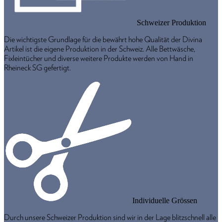
Schweizer Produktion
Die wichtigste Grundlage für die bewährt hohe Qualität der Divina
Artikel ist die eigene Produktion in der Schweiz. Alle Bettwäsche,
Fixleintücher und diverse weitere Produkte werden von Hand in
Rheineck SG gefertigt.
Individuelle Grössen
Durch unsere Schweizer Produktion sind wir in der Lage blitzschnell alle