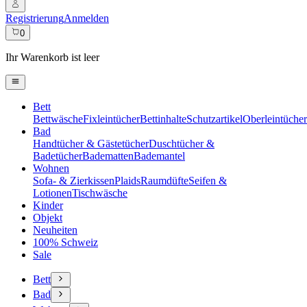
Registrierung
Anmelden
0
Ihr Warenkorb ist leer
Bett
Bettwäsche
Fixleintücher
Bettinhalte
Schutzartikel
Oberleintücher
Bad
Handtücher & Gästetücher
Duschtücher &
Badetücher
Badematten
Bademantel
Wohnen
Sofa- & Zierkissen
Plaids
Raumdüfte
Seifen &
Lotionen
Tischwäsche
Kinder
Objekt
Neuheiten
100% Schweiz
Sale
Bett
Bad