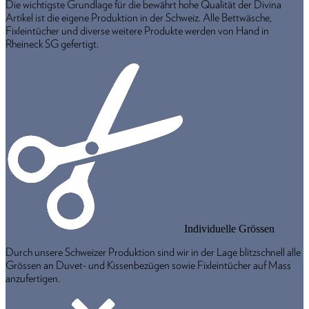
Die wichtigste Grundlage für die bewährt hohe Qualität der Divina
Artikel ist die eigene Produktion in der Schweiz. Alle Bettwäsche,
Fixleintücher und diverse weitere Produkte werden von Hand in
Rheineck SG gefertigt.
Individuelle Grössen
Durch unsere Schweizer Produktion sind wir in der Lage blitzschnell alle
Grössen an Duvet- und Kissenbezügen sowie Fixleintücher auf Mass
anzufertigen.