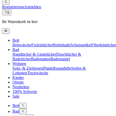
Registrierung
Anmelden
0
Ihr Warenkorb ist leer
Bett
Bettwäsche
Fixleintücher
Bettinhalte
Schutzartikel
Oberleintücher
Bad
Handtücher & Gästetücher
Duschtücher &
Badetücher
Badematten
Bademantel
Wohnen
Sofa- & Zierkissen
Plaids
Raumdüfte
Seifen &
Lotionen
Tischwäsche
Kinder
Objekt
Neuheiten
100% Schweiz
Sale
Bett
Bad