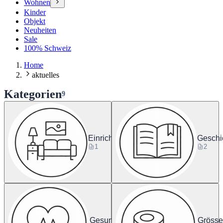
Wohnen
Kinder
Objekt
Neuheiten
Sale
100% Schweiz
Home
aktuelles
Kategorien
9
Einrichtung
Geschi
1
2
Gesundheit
Gröss