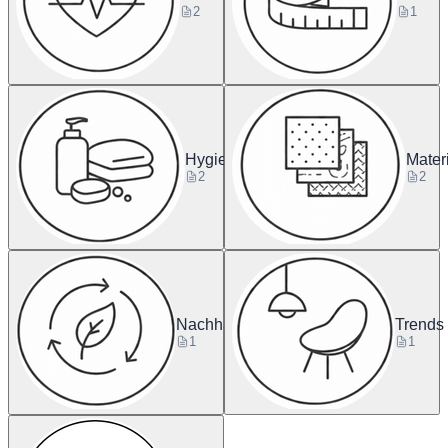
2
1
Hygiene
Mater
2
2
Nachhaltigkeit
Trends
1
1