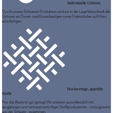
Individuelle Grössen
Durch unsere Schweizer Produktion sind wir in der Lage blitzschnell alle
Grössen an Duvet- und Kissenbezügen sowie Fixleintücher auf Mass
anzufertigen.
Hochwertige, geprüfte
Stoffe
Nur das Beste ist gut genug! Wir arbeiten ausschliesslich mit
langjährigen und vertrauenswürdigen Stoffproduzenten - vorzugsweise
aus der Schweiz - zusammen.