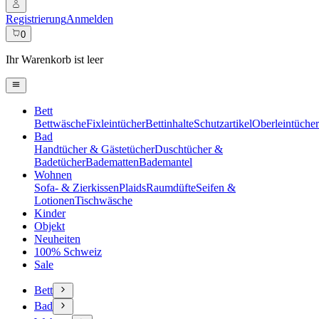
Registrierung
Anmelden
0
Ihr Warenkorb ist leer
Bett
Bettwäsche
Fixleintücher
Bettinhalte
Schutzartikel
Oberleintücher
Bad
Handtücher & Gästetücher
Duschtücher &
Badetücher
Badematten
Bademantel
Wohnen
Sofa- & Zierkissen
Plaids
Raumdüfte
Seifen &
Lotionen
Tischwäsche
Kinder
Objekt
Neuheiten
100% Schweiz
Sale
Bett
Bad