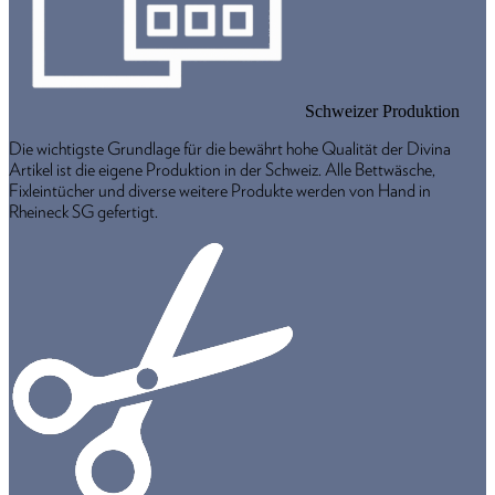
Schweizer Produktion
Die wichtigste Grundlage für die bewährt hohe Qualität der Divina
Artikel ist die eigene Produktion in der Schweiz. Alle Bettwäsche,
Fixleintücher und diverse weitere Produkte werden von Hand in
Rheineck SG gefertigt.