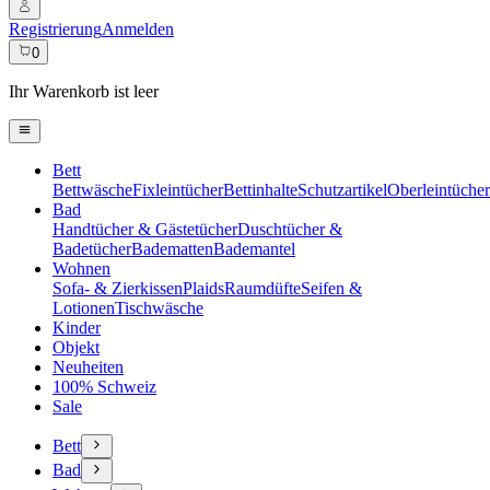
Registrierung
Anmelden
0
Ihr Warenkorb ist leer
Bett
Bettwäsche
Fixleintücher
Bettinhalte
Schutzartikel
Oberleintücher
Bad
Handtücher & Gästetücher
Duschtücher &
Badetücher
Badematten
Bademantel
Wohnen
Sofa- & Zierkissen
Plaids
Raumdüfte
Seifen &
Lotionen
Tischwäsche
Kinder
Objekt
Neuheiten
100% Schweiz
Sale
Bett
Bad