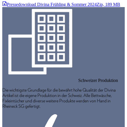
Pressedownload Divina Frühling & Sommer 2024
Zip, 189 MB
Schweizer Produktion
Die wichtigste Grundlage für die bewährt hohe Qualität der Divina
Artikel ist die eigene Produktion in der Schweiz. Alle Bettwäsche,
Fixleintücher und diverse weitere Produkte werden von Hand in
Rheineck SG gefertigt.