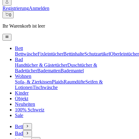
Registrierung
Anmelden
0
Ihr Warenkorb ist leer
Bett
Bettwäsche
Fixleintücher
Bettinhalte
Schutzartikel
Oberleintücher
Bad
Handtücher & Gästetücher
Duschtücher &
Badetücher
Badematten
Bademantel
Wohnen
Sofa- & Zierkissen
Plaids
Raumdüfte
Seifen &
Lotionen
Tischwäsche
Kinder
Objekt
Neuheiten
100% Schweiz
Sale
Bett
Bad