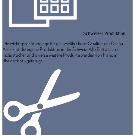
Schweizer Produktion
Die wichtigste Grundlage für die bewährt hohe Qualität der Divina
Artikel ist die eigene Produktion in der Schweiz. Alle Bettwäsche,
Fixleintücher und diverse weitere Produkte werden von Hand in
Rheineck SG gefertigt.