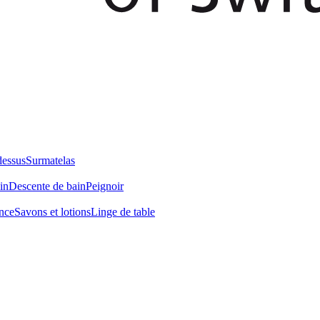
dessus
Surmatelas
in
Descente de bain
Peignoir
nce
Savons et lotions
Linge de table