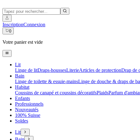
Inscription
Connexion
0
Votre panier est vide
Lit
Linge de lit
Draps-housses
Literie
Articles de protection
Drap de 
Bain
Linge de toilette & essuie-mains
Linge de douche & draps de ba
Habitat
Coussins de canapé et coussins décoratifs
Plaids
Parfum d'ambia
Enfants
Professionnels
Nouveautés
100% Suisse
Soldes
Lit
Bain